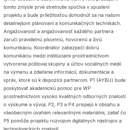
tomto zmysle prvé stretnutie spočíva v spustení
projektu a bude príležitosťou dohodnúť sa na našom
detailnejšom plánovaní a komunikačných technikách.
Angažovanosť a angažovanosť každého partnera
zaručí pravidelnú písomnú, hovorenú a živú
komunikáciu. Koordinátor zabezpečí dobrú
komunikáciu medzi inštitúciami prostredníctvom
vytvorenia poštovej skupiny a účtov sociálnych médií
na výmenu a zdieľanie informácií, dokumentácie a
správ, ktoré sú k dispozícii partnerom. P1 (AYBU) bude
poskytovať akademickú pomoc pre WP
prostredníctvom vysoko kvalitných odborných znalostí
o výskume a vývoji. P2, P3 a P4 prispejú k obsahu a
všeobecným úvahám relevantnými materiálmi, zatiaľ čo
P5 pomôže projektu rozvojom digitálnych nástrojov a
technologických znalostí.