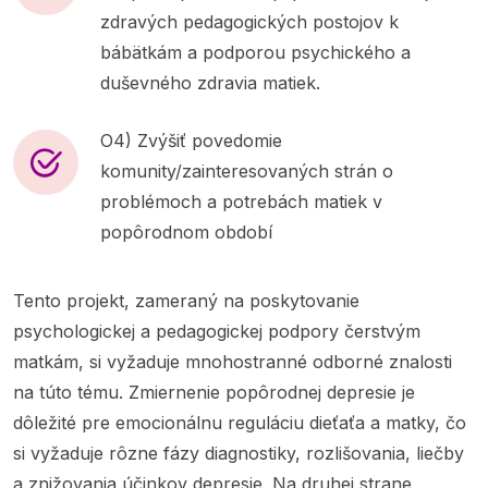
zdravých pedagogických postojov k
bábätkám a podporou psychického a
duševného zdravia matiek.
O4) Zvýšiť povedomie
komunity/zainteresovaných strán o
problémoch a potrebách matiek v
popôrodnom období
Tento projekt, zameraný na poskytovanie
psychologickej a pedagogickej podpory čerstvým
matkám, si vyžaduje mnohostranné odborné znalosti
na túto tému. Zmiernenie popôrodnej depresie je
dôležité pre emocionálnu reguláciu dieťaťa a matky, čo
si vyžaduje rôzne fázy diagnostiky, rozlišovania, liečby
a znižovania účinkov depresie. Na druhej strane,