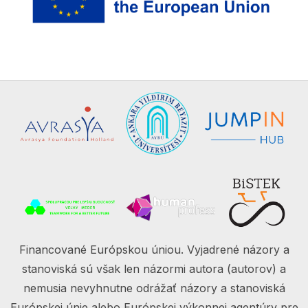
Financované Európskou úniou. Vyjadrené názory a
stanoviská sú však len názormi autora (autorov) a
nemusia nevyhnutne odrážať názory a stanoviská
Európskej únie alebo Európskej výkonnej agentúry pre