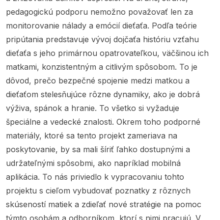
pedagogickú podporu nemožno považovať len za
monitorovanie nálady a emócií dieťaťa. Podľa teórie
pripútania predstavuje vývoj dojčaťa históriu vzťahu
dieťaťa s jeho primárnou opatrovateľkou, väčšinou ich
matkami, konzistentným a citlivým spôsobom. To je
dôvod, prečo bezpečné spojenie medzi matkou a
dieťaťom stelesňujúce rôzne dynamiky, ako je dobrá
výživa, spánok a hranie. To všetko si vyžaduje
špeciálne a vedecké znalosti. Okrem toho podporné
materiály, ktoré sa tento projekt zameriava na
poskytovanie, by sa mali šíriť ľahko dostupnými a
udržateľnými spôsobmi, ako napríklad mobilná
aplikácia. To nás priviedlo k vypracovaniu tohto
projektu s cieľom vybudovať poznatky z rôznych
skúseností matiek a zdieľať nové stratégie na pomoc
týmto osobám a odborníkom, ktorí s nimi pracujú. V