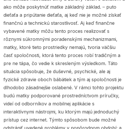
ako môže poskytnúť matke základný základ. – puto
dieťaťa a pripútanie dieťaťa, aj keď nie je možné získať
finančnú a technickú starostlivosť. Aj keď finančne
vybavené matky môžu tento proces realizovať s
rôznymi súkromnými poradenskými mechanizmami,
matky, ktoré tieto prostriedky nemajú, tvoria väčšiu
časť spoločnosti, ktorá tento proces robí tradičným a
pre ne tápa, čo vedie k skresleným výsledkom. Táto
situácia spôsobuje, že duševné, psychické, ale aj
fyzické zdravie oboch bábätiek a tým aj spoločnosti je
dlhodobo zásadnejšie oslabené. V rámci tohto projektu
budú matky podporované prostredníctvom príručky,
videí od odborníkov a mobilnej aplikácie s
interaktívnymi nástrojmi, ku ktorým majú jednoduchý
prístup cez internet. Týmto spôsobom bude možné
odstrániť uvedené problémy v popôrodnom období; a