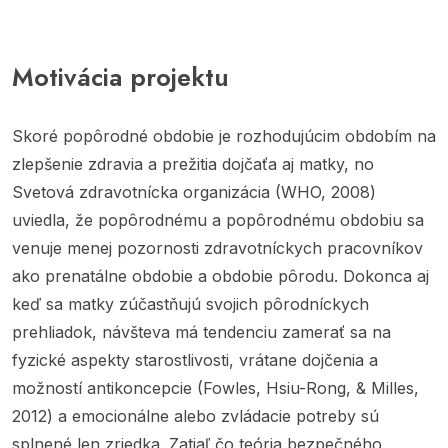
Motivácia projektu
Skoré popôrodné obdobie je rozhodujúcim obdobím na
zlepšenie zdravia a prežitia dojčaťa aj matky, no
Svetová zdravotnícka organizácia (WHO, 2008)
uviedla, že popôrodnému a popôrodnému obdobiu sa
venuje menej pozornosti zdravotníckych pracovníkov
ako prenatálne obdobie a obdobie pôrodu. Dokonca aj
keď sa matky zúčastňujú svojich pôrodníckych
prehliadok, návšteva má tendenciu zamerať sa na
fyzické aspekty starostlivosti, vrátane dojčenia a
možností antikoncepcie (Fowles, Hsiu-Rong, & Milles,
2012) a emocionálne alebo zvládacie potreby sú
splnené len zriedka. Zatiaľ čo teória bezpečného