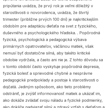
pripútania uvádza, že prvý rok je veľmi dôležitý v
starostlivosti o novorodenca, uvádza, že štvrtý
trimester (približne prvých 100 dní) je najkritickejším
obdobím pre adaptáciu dieťaťa na svet z fyzického,
duševného a psychologického hľadiska. . Popôrodná
fyzická, psychologická a pedagogická výbava
primárnych opatrovateľov, väčšinou matiek, však
nemusí byť dostatočne silná, aby takéto kritické
obdobie vydržala, a často ani nie je. Z tohto dôvodu sa
v tomto období často vyskytuje popôrodná depresia,
fyzická bolesť a sprievodné chybné a nesprávne
pedagogické predpoklady a postoje k starostlivosti o
dojčatá. Jediným spôsobom, ako tieto problémy
odstrániť, je zvýšiť informovanosť matiek a ukázať im,
ako dokáže zvládať svoju náladu a fyzické podmienky,
ako dokáže nadviazať silný a zdravý vzťah s dieťaťom a