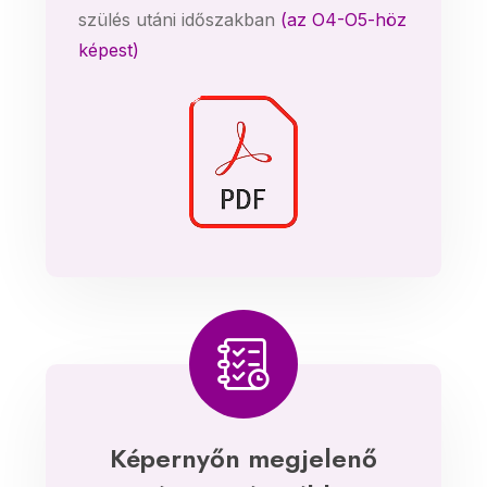
szülés utáni időszakban
(az O4-O5-höz
képest)
Képernyőn megjelenő