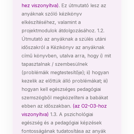
hez viszonyítva)
. Ez útmutató lesz az
anyáknak szóló kézikönyv
elkészítéséhez, valamint a
projektmodulok átdolgozásához. 1.2.
Útmutató az anyáknak a szülés utáni
időszakról a Kézikönyv az anyáknak
című könyvben, utalva arra, hogy i) mit
tapasztalnak / szembesülnek
(problémáik megtestesítője); ii) hogyan
kezelik az előttük álló problémákat; iii)
hogyan kell egészséges pedagógiai
szemszögből megközelíteni a babákat
ebben az időszakban.
(az O2-O3-hoz
viszonyítva)
1.3. A pszichológiai
egészség és a pedagógiai képzések
fontosságának tudatosítása az anyák