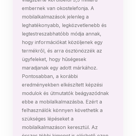
embernek van okostelefonja. A
mobilalkalmazások jelenleg a
leghatékonyabb, legközvetlenebb és
legtestreszabhatóbb módja annak,
hogy információkat közöljenek egy
termékről, és arra ösztönözzék az
ügyfeleket, hogy hűségesek
maradjanak egy adott márkához.
Pontosabban, a korábbi
eredményekben elkészített képzési
modulok és útmutatók beágyazódnak
ebbe a mobilalkalmazásba. Ezért a
felhasználók könnyen követhetik a
szükséges lépéseket a
mobilalkalmazáson keresztül. Az
összes többi kimenet is elérhető ezen