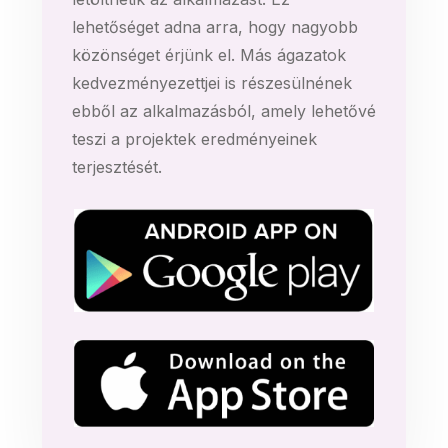
lehetőséget adna arra, hogy nagyobb
közönséget érjünk el. Más ágazatok
kedvezményezettjei is részesülnének
ebből az alkalmazásból, amely lehetővé
teszi a projektek eredményeinek
terjesztését.