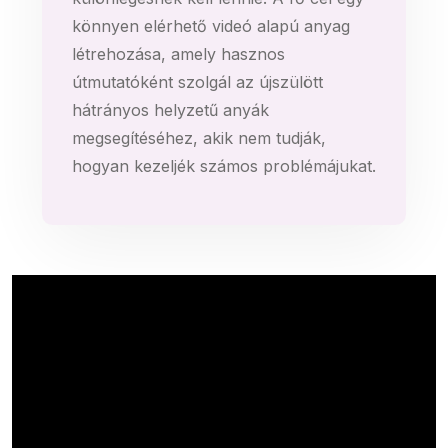
könnyen elérhető videó alapú anyag
létrehozása, amely hasznos
útmutatóként szolgál az újszülött
hátrányos helyzetű anyák
megsegítéséhez, akik nem tudják,
hogyan kezeljék számos problémájukat.