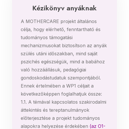
Kézikönyv anyáknak
A MOTHERCARE projekt általános
célja, hogy elérhető, fenntartható és
tudományos támogatási
mechanizmusokat biztosítson az anyák
szülés utáni időszakban, mind saját
pszichés egészségük, mind a babához
való hozzáállásuk, pedagógiai
gondoskodástudatuk szempontjából.
Ennek értelmében a WP1 céljait a
következőképpen foglalhatjuk össze:
1.1. A témával kapcsolatos szakirodalmi
áttekintés és tereptanulmányok
előterjesztése a projekt tudományos
alapokra helyezése érdekében
(az O1-