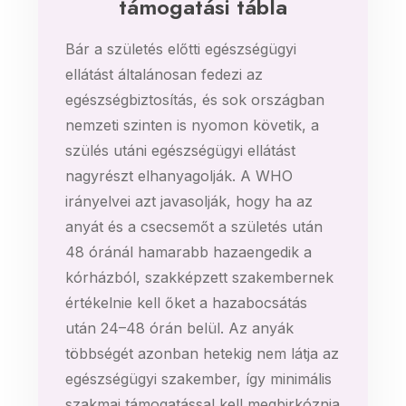
támogatási tábla
Bár a születés előtti egészségügyi
ellátást általánosan fedezi az
egészségbiztosítás, és sok országban
nemzeti szinten is nyomon követik, a
szülés utáni egészségügyi ellátást
nagyrészt elhanyagolják. A WHO
irányelvei azt javasolják, hogy ha az
anyát és a csecsemőt a születés után
48 óránál hamarabb hazaengedik a
kórházból, szakképzett szakembernek
értékelnie kell őket a hazabocsátás
után 24–48 órán belül. Az anyák
többségét azonban hetekig nem látja az
egészségügyi szakember, így minimális
szakmai támogatással kell megbirkóznia