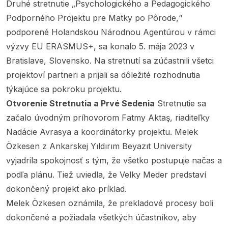
Druhé stretnutie „Psychologického a Pedagogického
Podporného Projektu pre Matky po Pôrode,“
podporené Holandskou Národnou Agentúrou v rámci
výzvy EU ERASMUS+, sa konalo 5. mája 2023 v
Bratislave, Slovensko. Na stretnutí sa zúčastnili všetci
projektoví partneri a prijali sa dôležité rozhodnutia
týkajúce sa pokroku projektu.
Otvorenie Stretnutia a Prvé Sedenia
Stretnutie sa
začalo úvodným príhovorom Fatmy Aktaş, riaditeľky
Nadácie Avrasya a koordinátorky projektu. Melek
Özkesen z Ankarskej Yıldırım Beyazıt University
vyjadrila spokojnosť s tým, že všetko postupuje načas a
podľa plánu. Tiež uviedla, že Velky Meder predstaví
dokončený projekt ako príklad.
Melek Özkesen oznámila, že prekladové procesy boli
dokončené a požiadala všetkých účastníkov, aby