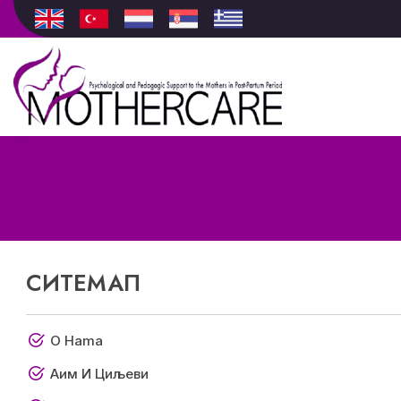
СИТЕМАП
O Hama
Аим И Циљеви