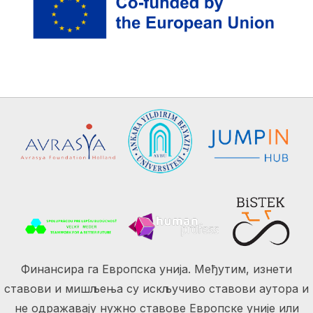
Финансира га Европска унија. Међутим, изнети
ставови и мишљења су искључиво ставови аутора и
не одражавају нужно ставове Европске уније или