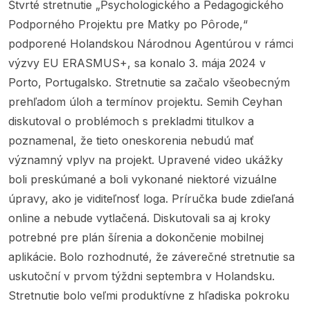
Štvrté stretnutie „Psychologického a Pedagogického
Podporného Projektu pre Matky po Pôrode,“
podporené Holandskou Národnou Agentúrou v rámci
výzvy EU ERASMUS+, sa konalo 3. mája 2024 v
Porto, Portugalsko. Stretnutie sa začalo všeobecným
prehľadom úloh a termínov projektu. Semih Ceyhan
diskutoval o problémoch s prekladmi titulkov a
poznamenal, že tieto oneskorenia nebudú mať
významný vplyv na projekt. Upravené video ukážky
boli preskúmané a boli vykonané niektoré vizuálne
úpravy, ako je viditeľnosť loga. Príručka bude zdieľaná
online a nebude vytlačená. Diskutovali sa aj kroky
potrebné pre plán šírenia a dokončenie mobilnej
aplikácie. Bolo rozhodnuté, že záverečné stretnutie sa
uskutoční v prvom týždni septembra v Holandsku.
Stretnutie bolo veľmi produktívne z hľadiska pokroku