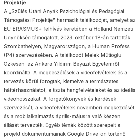
Projektje
A „Szülés Utáni Anyák Pszichológiai és Pedagógiai
Támogatási Projektje” harmadik találkozóját, amelyet az
EU ERASMUS+ felhívás keretében a Holland Nemzeti
Ügynökség támogatott, 2023. október 18-án tartották
Szombathelyen, Magyarországon, a Human Profess
(P4) szervezésében. A találkozót Melek Mütioglu
Özkesen, az Ankara Yıldırım Beyazıt Egyetemről
koordinálta. A megbeszélések a videofelvételek és a
tervezés körül forogtak, kiemelve a természetes
háttérhasználatot, a tiszta hangfelvételeket és az ideális
videohosszakat. A forgatókönyvek és kérdések
szervezését, a videofelvételek novemberi megkezdését
és a mobilalkalmazás április-májusra való készen
állását tervezték. Egyéb témák között szerepelt a
projekt dokumentumainak Google Drive-on történő